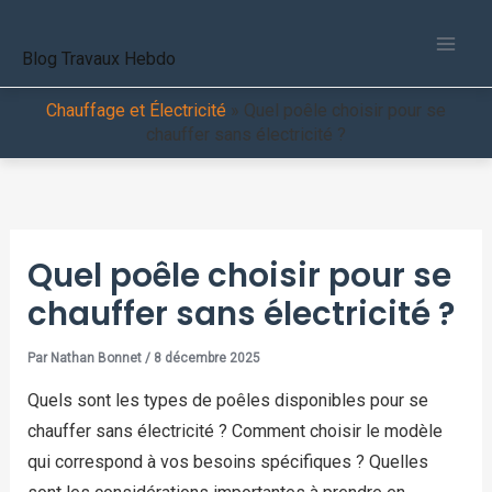
Aller
au
Blog Travaux Hebdo
contenu
Chauffage et Électricité
»
Quel poêle choisir pour se
chauffer sans électricité ?
Quel poêle choisir pour se
chauffer sans électricité ?
Par
Nathan Bonnet
/
8 décembre 2025
Quels sont les types de poêles disponibles pour se
chauffer sans électricité ? Comment choisir le modèle
qui correspond à vos besoins spécifiques ? Quelles