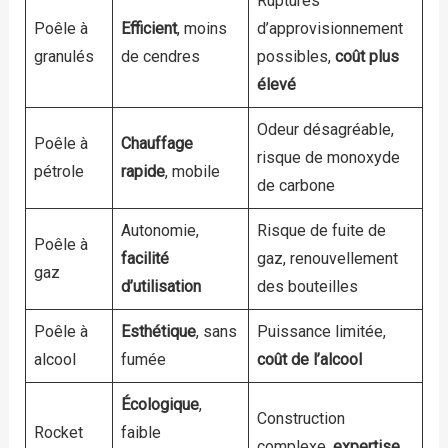
Ruptures
Poêle à
Efficient
, moins
d’approvisionnement
granulés
de cendres
possibles,
coût plus
élevé
Odeur désagréable,
Poêle à
Chauffage
risque de monoxyde
pétrole
rapide
, mobile
de carbone
Autonomie,
Risque de fuite de
Poêle à
facilité
gaz, renouvellement
gaz
d’utilisation
des bouteilles
Poêle à
Esthétique
, sans
Puissance limitée,
alcool
fumée
coût de l’alcool
Écologique
,
Construction
Rocket
faible
complexe,
expertise